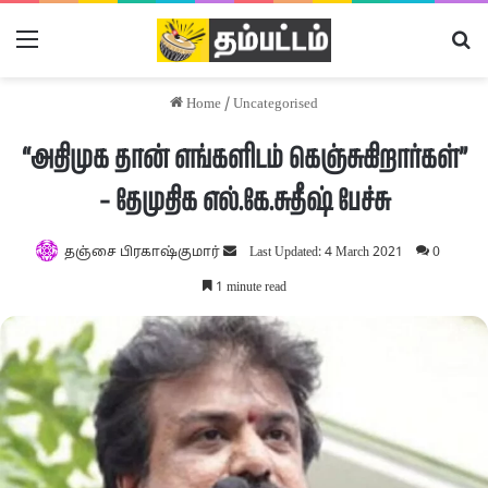
Menu
Se
Home
/
Uncategorised
“அதிமுக தான் எங்களிடம் கெஞ்சுகிறார்கள்”
– தேமுதிக எல்.கே.சுதீஷ் பேச்சு
Send
தஞ்சை பிரகாஷ்குமார்
Last Updated: 4 March 2021
0
an
1 minute read
email