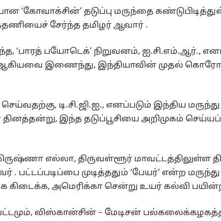
ன ‘கோவாக்சின்’ தடுப்பு மருந்தை கண்டுபிடித்துள
தணியைச் சேர்ந்த தமிழர் ஆவார் .
 ‘பாரத் பயோடெக்’ நிறுவனம், ஐ.சி.எம்.ஆர்., எனப்
ஆகியவை இணைந்து, இந்தியாவின் முதல் கொரோனா த
வதற்கு, டி.சி.ஜி.ஐ., எனப்படும் இந்திய மருந்து 
ிர தினத்தன்று, இந்த தடுப்பூசியை அறிமுகம் செய்யப
ிருஷ்ணா எல்லா, திருவள்ளூர் மாவட்டத்திலுள்ள 
ர் . பட்டப்படிப்பை முடித்ததும் ‘பேயர்’ என்ற மருந்
கை கிடைக்க, அமெரிக்கா சென்று உயர் கல்வி பயின்ற
ம், விஸ்கான்சின் – மேடிசன் பல்கலைக்கழகத்தில் ட