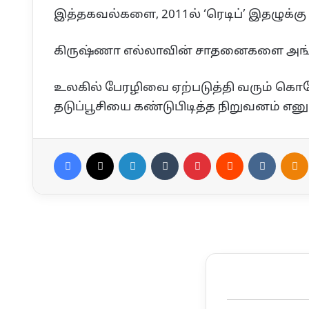
இத்தகவல்களை, 2011ல் ‘ரெடிப்’ இதழுக்கு
கிருஷ்ணா எல்லாவின் சாதனைகளை அங்கீகரி
உலகில் பேரழிவை ஏற்படுத்தி வரும் கொரோ
தடுப்பூசியை கண்டுபிடித்த நிறுவனம் எ
Facebook
X
LinkedIn
Tumblr
Pinterest
Reddit
VKontak