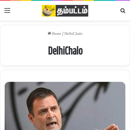
Menu
Se
Home
/
DelhiChalo
DelhiChalo