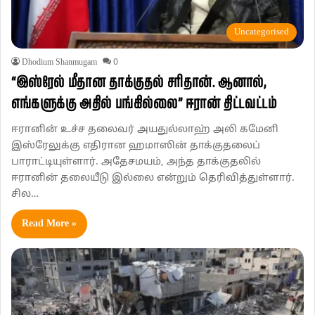
Uncategorised
Dhodium Shanmugam
0
“இஸ்ரேல் மீதான தாக்குதல் சரிதான். ஆனால்,
எங்களுக்கு அதில் பங்கில்லை” ஈரான் திட்டவட்டம்
ஈரானின் உச்ச தலைவர் அயதுல்லாஹ் அலி கமேனி
இஸ்ரேலுக்கு எதிரான ஹமாஸின் தாக்குதலைப்
பாராட்டியுள்ளார். அதேசமயம், அந்த தாக்குதலில்
ஈரானின் தலையீடு இல்லை என்றும் தெரிவித்துள்ளார்.
சில…
Read More »