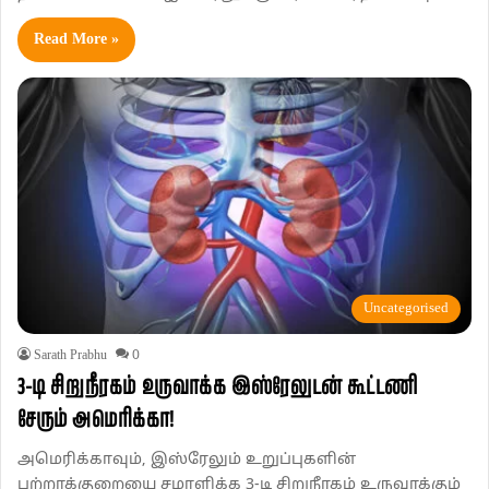
Read More »
Uncategorised
Sarath Prabhu
0
3-டி சிறுநீரகம் உருவாக்க இஸ்ரேலுடன் கூட்டணி
சேரும் அமெரிக்கா!
அமெரிக்காவும், இஸ்ரேலும் உறுப்புகளின்
பற்றாக்குறையை சமாளிக்க 3-டி சிறுநீரகம் உருவாக்கும்