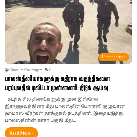
Uncategorised
Dhodium Shanmugam
0
பாலஸ்தீனியர்களுக்கு எதிராக வதந்திகளை
பரப்புவதில் டிவிட்டர் முன்னணி: திடுக் ஆய்வு
கடந்த சில தினங்களுக்கு முன் இஸ்ரேல்
இராணுவத்தினர் மீது பாலஸ்தீன போராளி குழுவான
ஹமாஸ் வீரர்கள் தாக்குதல் நடத்தினர். இதையடுத்து,
பாலஸ்தீனின் காசா பகுதி மீது…
Read More »