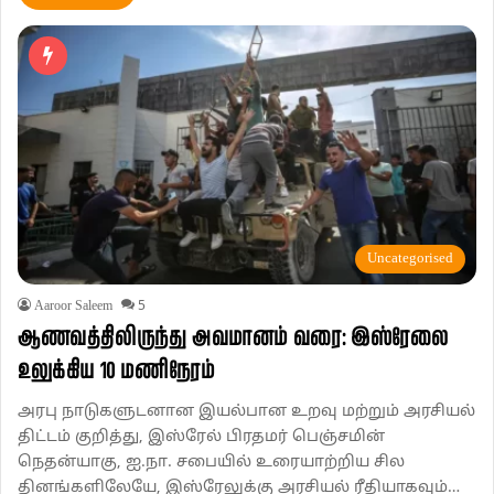
Uncategorised
Aaroor Saleem
5
ஆணவத்திலிருந்து அவமானம் வரை: இஸ்ரேலை
உலுக்கிய 10 மணிநேரம்
அரபு நாடுகளுடனான இயல்பான உறவு மற்றும் அரசியல்
திட்டம் குறித்து, இஸ்ரேல் பிரதமர் பெஞ்சமின்
நெதன்யாகு, ஐ.நா. சபையில் உரையாற்றிய சில
தினங்களிலேயே, இஸ்ரேலுக்கு அரசியல் ரீதியாகவும்…