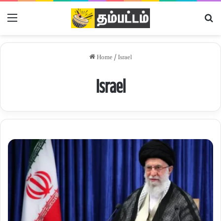
Menu
Se
Home
/
Israel
Israel