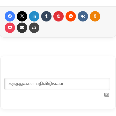
Facebook
X
LinkedIn
Tumblr
Pinterest
Reddit
VKontakte
Odnoklassniki
Pocket
Share via Email
Print