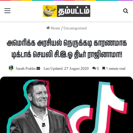
Menu
Se
Home
/
Uncategorised
அமெரிக்க அரசியல் நெருக்கடி காரணமாக
டிக்டாக் செயலி சி.இ.ஓ திடீர் ராஜினாமா!!
Sarath Prabhu
Send
Last Updated: 27 August 2020
0
1 minute read
an
email