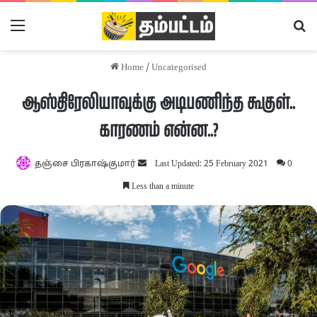
Menu
Se
Home
/
Uncategorised
ஆஸ்திரேலியாவுக்கு அடிபணிந்த கூகுள்..
காரணம் என்ன..?
Send
தஞ்சை பிரகாஷ்குமார்
Last Updated: 25 February 2021
0
an
Less than a minute
email