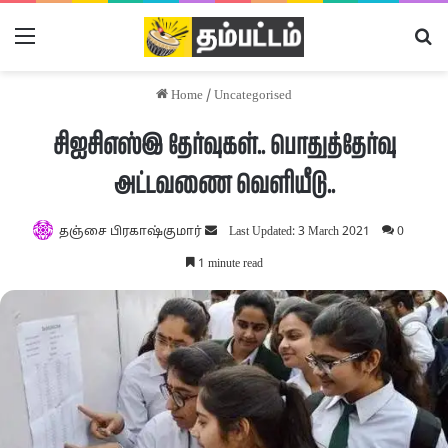
Menu
Se
Home
/
Uncategorised
சிஐசிஎஸ்இ தேர்வுகள்.. பொதுத்தேர்வு
அட்டவணை வெளியீடு..
Send
தஞ்சை பிரகாஷ்குமார்
Last Updated: 3 March 2021
0
an
1 minute read
email